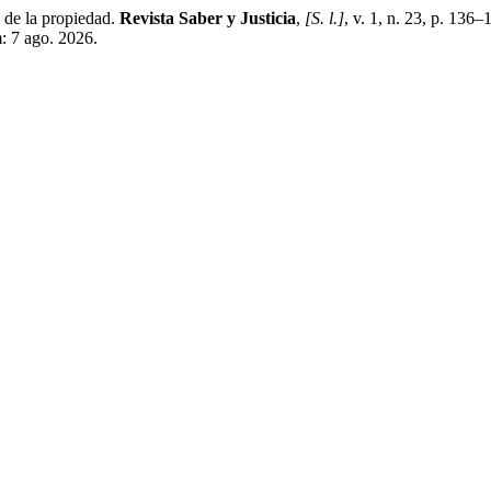
 de la propiedad.
Revista Saber y Justicia
,
[S. l.]
, v. 1, n. 23, p. 136
m: 7 ago. 2026.